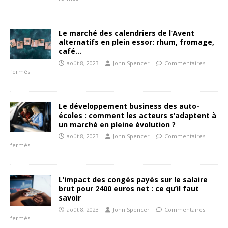
Le marché des calendriers de l’Avent
alternatifs en plein essor: rhum, fromage,
café…
août 8, 2023
John Spencer
Commentaires
fermés
Le développement business des auto-
écoles : comment les acteurs s’adaptent à
un marché en pleine évolution ?
août 8, 2023
John Spencer
Commentaires
fermés
L’impact des congés payés sur le salaire
brut pour 2400 euros net : ce qu’il faut
savoir
août 8, 2023
John Spencer
Commentaires
fermés