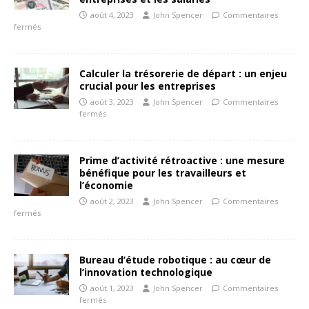
août 4, 2023
John Spencer
Commentaires
fermés
Calculer la trésorerie de départ : un enjeu
crucial pour les entreprises
août 3, 2023
John Spencer
Commentaires
fermés
Prime d’activité rétroactive : une mesure
bénéfique pour les travailleurs et
l’économie
août 2, 2023
John Spencer
Commentaires
fermés
Bureau d’étude robotique : au cœur de
l’innovation technologique
août 1, 2023
John Spencer
Commentaires
fermés