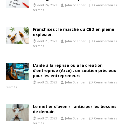
août 24, 2023
John Spencer
Commentaires
fermés
Franchises : le marché du CBD en pleine
explosion
août 23, 2023
John Spencer
Commentaires
fermés
L’aide à la reprise ou à la création
d’entreprise (Arce) : un soutien précieux
pour les entrepreneurs
août 22, 2023
John Spencer
Commentaires
fermés
Le métier d’avenir : anticiper les besoins
de demain
août 21, 2023
John Spencer
Commentaires
fermés