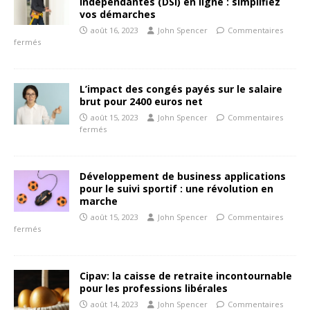
indépendantes (DSI) en ligne : simplifiez
vos démarches
août 16, 2023
John Spencer
Commentaires
fermés
L’impact des congés payés sur le salaire
brut pour 2400 euros net
août 15, 2023
John Spencer
Commentaires
fermés
Développement de business applications
pour le suivi sportif : une révolution en
marche
août 15, 2023
John Spencer
Commentaires
fermés
Cipav: la caisse de retraite incontournable
pour les professions libérales
août 14, 2023
John Spencer
Commentaires