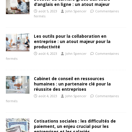
d’anglais en ligne : un atout majeur
août 5, 2023
John Spencer
Commentaires
fermés
Les outils pour la collaboration en
entreprise : un atout majeur pour la
productivité
août 4, 2023
John Spencer
Commentaires
fermés
Cabinet de conseil en ressources
humaines : un partenaire clé pour la
réussite des entreprises
août 4, 2023
John Spencer
Commentaires
fermés
Cotisations sociales : les difficultés de
paiement, un enjeu crucial pour les
entreprises et les salariés