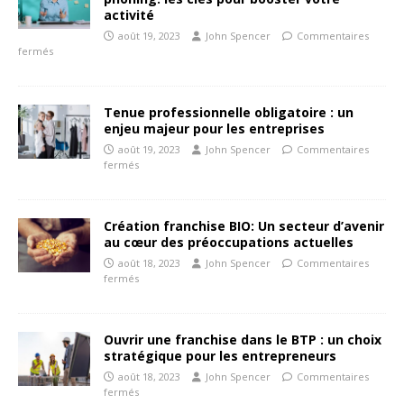
activité
août 19, 2023
John Spencer
Commentaires
fermés
Tenue professionnelle obligatoire : un
enjeu majeur pour les entreprises
août 19, 2023
John Spencer
Commentaires
fermés
Création franchise BIO: Un secteur d’avenir
au cœur des préoccupations actuelles
août 18, 2023
John Spencer
Commentaires
fermés
Ouvrir une franchise dans le BTP : un choix
stratégique pour les entrepreneurs
août 18, 2023
John Spencer
Commentaires
fermés