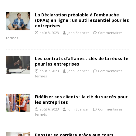
La Déclaration préalable à l’embauche
(DPAE) en ligne : un outil essentiel pour les
entreprises
août 8, 2023
John Spencer
Commentaires
fermés
Les contrats d’affaires : clés de la réussite
pour les entreprises
août 7, 2023
John Spencer
Commentaires
fermés
Fidéliser ses clients : la clé du succès pour
les entreprises
août 6, 2023
John Spencer
Commentaires
fermés
Booster sa carrière grâce aux cours