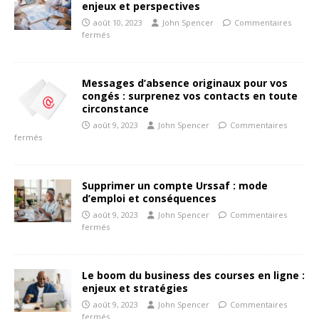
enjeux et perspectives
août 10, 2023
John Spencer
Commentaires
fermés
Messages d’absence originaux pour vos
congés : surprenez vos contacts en toute
circonstance
août 9, 2023
John Spencer
Commentaires
fermés
Supprimer un compte Urssaf : mode
d’emploi et conséquences
août 9, 2023
John Spencer
Commentaires
fermés
Le boom du business des courses en ligne :
enjeux et stratégies
août 9, 2023
John Spencer
Commentaires
fermés