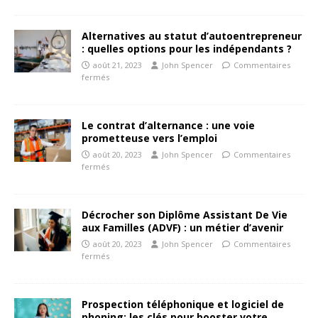
Alternatives au statut d’autoentrepreneur
: quelles options pour les indépendants ?
août 21, 2023
John Spencer
Commentaires
fermés
Le contrat d’alternance : une voie
prometteuse vers l’emploi
août 20, 2023
John Spencer
Commentaires
fermés
Décrocher son Diplôme Assistant De Vie
aux Familles (ADVF) : un métier d’avenir
août 20, 2023
John Spencer
Commentaires
fermés
Prospection téléphonique et logiciel de
phoning: les clés pour booster votre