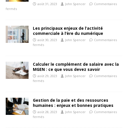
août 31, 2023
John Spencer
Commentaires
fermés
Les principaux enjeux de l’activité
commerciale à l’ère du numérique
août 30, 2023
John Spencer
Commentaires
fermés
Calculer le complément de salaire avec la
MGEN : ce que vous devez savoir
août 29, 2023
John Spencer
Commentaires
fermés
Gestion de la paie et des ressources
humaines : enjeux et bonnes pratiques
août 28, 2023
John Spencer
Commentaires
fermés