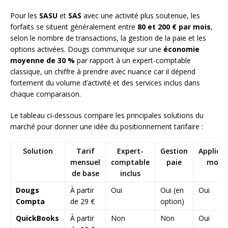
Pour les
SASU
et
SAS
avec une activité plus soutenue, les
forfaits se situent généralement entre
80 et 200 € par mois
,
selon le nombre de transactions, la gestion de la paie et les
options activées. Dougs communique sur une
économie
moyenne de 30 %
par rapport à un expert-comptable
classique, un chiffre à prendre avec nuance car il dépend
fortement du volume d’activité et des services inclus dans
chaque comparaison.
Le tableau ci-dessous compare les principales solutions du
marché pour donner une idée du positionnement tarifaire :
Solution
Tarif
Expert-
Gestion
Applica
mensuel
comptable
paie
mobil
de base
inclus
Dougs
À partir
Oui
Oui (en
Oui
Compta
de 29 €
option)
QuickBooks
À partir
Non
Non
Oui