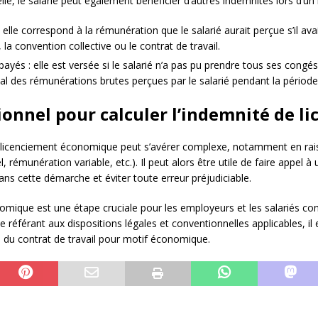
lle, le salarié peut également bénéficier d’autres indemnités lors d’u
 elle correspond à la rémunération que le salarié aurait perçue s’il a
 la convention collective ou le contrat de travail.
és : elle est versée si le salarié n’a pas pu prendre tous ses congés 
l des rémunérations brutes perçues par le salarié pendant la périod
sionnel pour calculer l’indemnité de 
 de licenciement économique peut s’avérer complexe, notamment en rai
l, rémunération variable, etc.). Il peut alors être utile de faire appel 
 cette démarche et éviter toute erreur préjudiciable.
nomique est une étape cruciale pour les employeurs et les salariés co
 référant aux dispositions légales et conventionnelles applicables, il 
e du contrat de travail pour motif économique.