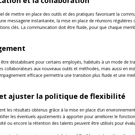
ation et la collaboration
iel de mettre en place des outils et des pratiques favorisant la commun
d’une messagerie instantanée, la mise en place de réunions régulières 
ions clés. La communication doit être fluide, pour que chaque membre
ngement
tre déstabilisant pour certains employés, habitués à un mode de trava
collaborateurs aux nouveaux outils et méthodes, mais aussi en inst
accompagnement efficace permettra une transition plus fluide et une m
et ajuster la politique de flexibilité
nt les résultats obtenus grâce à la mise en place d’un environnement f
entifier les éventuels ajustements à apporter pour améliorer le fonctio
té ou encore la rétention des talents peuvent être utilisés pour évaluer l