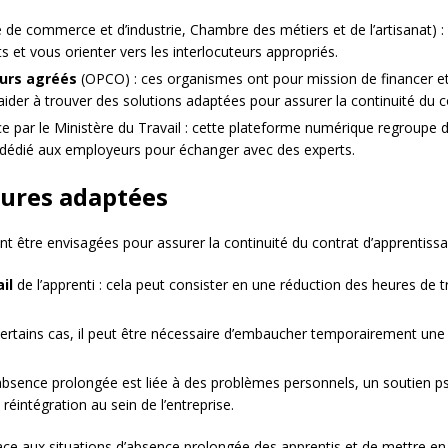
de commerce et d’industrie, Chambre des métiers et de l’artisanat) :
ts et vous orienter vers les interlocuteurs appropriés.
eurs agréés
(OPCO) : ces organismes ont pour mission de financer e
 aider à trouver des solutions adaptées pour assurer la continuité du c
ce par le Ministère du Travail : cette plateforme numérique regroupe d
 dédié aux employeurs pour échanger avec des experts.
sures adaptées
nt être envisagées pour assurer la continuité du contrat d’apprentissa
il
de l’apprenti : cela peut consister en une réduction des heures de t
certains cas, il peut être nécessaire d’embaucher temporairement une
l’absence prolongée est liée à des problèmes personnels, un soutien 
a réintégration au sein de l’entreprise.
nt face aux situations d’absence prolongée des apprentis et de mettre e