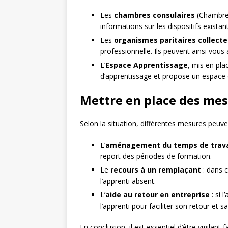
Les
chambres consulaires
(Chambre 
informations sur les dispositifs existan
Les
organismes paritaires collect
professionnelle. Ils peuvent ainsi vous
L’
Espace Apprentissage
, mis en pla
d’apprentissage et propose un espace
Mettre en place des me
Selon la situation, différentes mesures peuve
L’
aménagement du temps de trava
report des périodes de formation.
Le
recours à un remplaçant
: dans 
l’apprenti absent.
L’
aide au retour en entreprise
: si 
l’apprenti pour faciliter son retour et s
En conclusion, il est essentiel d’être vigila