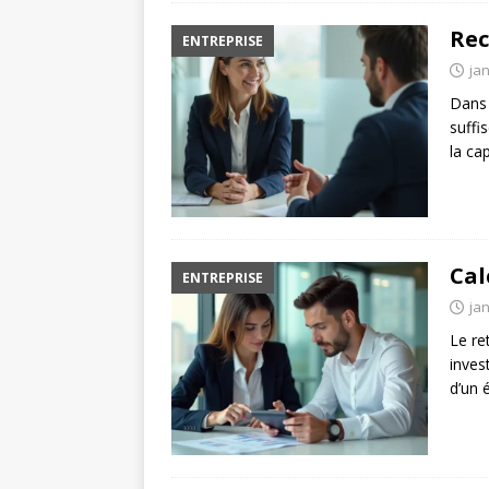
Rec
ENTREPRISE
jan
Dans 
suffi
la ca
Cal
ENTREPRISE
jan
Le re
inves
d’un 