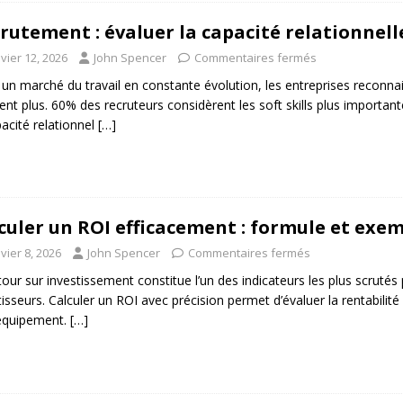
rutement : évaluer la capacité relationnell
vier 12, 2026
John Spencer
Commentaires fermés
un marché du travail en constante évolution, les entreprises reconn
sent plus. 60% des recruteurs considèrent les soft skills plus import
pacité relationnel
[…]
culer un ROI efficacement : formule et exe
vier 8, 2026
John Spencer
Commentaires fermés
tour sur investissement constitue l’un des indicateurs les plus scrutés p
tisseurs. Calculer un ROI avec précision permet d’évaluer la rentabili
équipement.
[…]