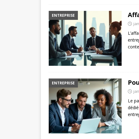
Aff
ENTREPRISE
jan
L’aff
entre
cont
Pou
ENTREPRISE
jan
Le pa
dédié
entre