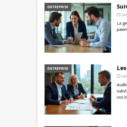
Sui
ENTREPRISE
jan
La ge
paiem
Les
ENTREPRISE
jan
Audit
subst
vos b