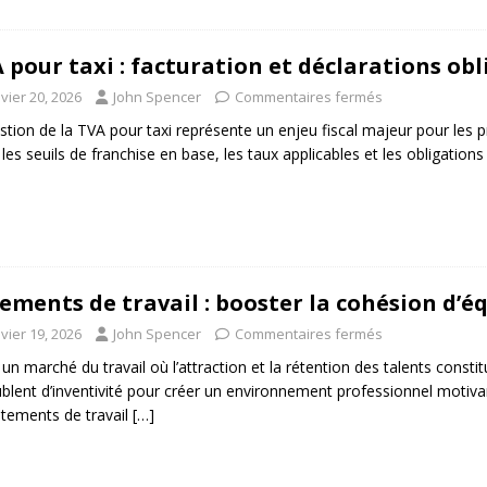
 pour taxi : facturation et déclarations obl
vier 20, 2026
John Spencer
Commentaires fermés
stion de la TVA pour taxi représente un enjeu fiscal majeur pour les 
 les seuils de franchise en base, les taux applicables et les obligation
ements de travail : booster la cohésion d’éq
vier 19, 2026
John Spencer
Commentaires fermés
un marché du travail où l’attraction et la rétention des talents consti
blent d’inventivité pour créer un environnement professionnel motiva
êtements de travail
[…]