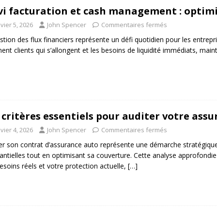
vi facturation et cash management : optimis
vier 5, 2026
John Spencer
Commentaires fermés
stion des flux financiers représente un défi quotidien pour les entrepris
ent clients qui s’allongent et les besoins de liquidité immédiats, maint
 critères essentiels pour auditer votre ass
vier 4, 2026
John Spencer
Commentaires fermés
er son contrat d’assurance auto représente une démarche stratégiqu
antielles tout en optimisant sa couverture. Cette analyse approfondie 
esoins réels et votre protection actuelle,
[…]