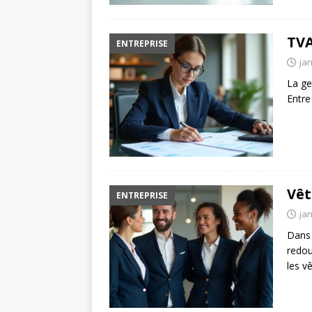
TVA
ENTREPRISE
jan
La ge
Entre
Vêt
ENTREPRISE
jan
Dans 
redou
les v