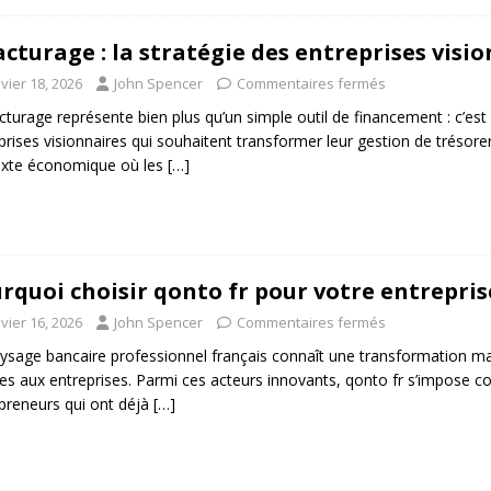
acturage : la stratégie des entreprises visi
vier 18, 2026
John Spencer
Commentaires fermés
acturage représente bien plus qu’un simple outil de financement : c’est 
prises visionnaires qui souhaitent transformer leur gestion de trésor
exte économique où les
[…]
rquoi choisir qonto fr pour votre entrepris
vier 16, 2026
John Spencer
Commentaires fermés
ysage bancaire professionnel français connaît une transformation 
es aux entreprises. Parmi ces acteurs innovants, qonto fr s’impose
preneurs qui ont déjà
[…]