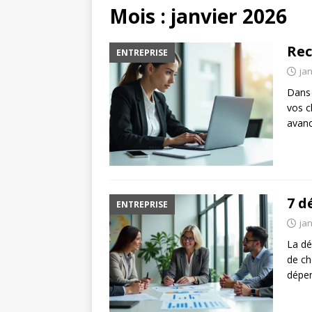
Mois :
janvier 2026
Rec
ENTREPRISE
jan
Dans 
vos c
avanc
7 d
ENTREPRISE
jan
La dé
de ch
dépen