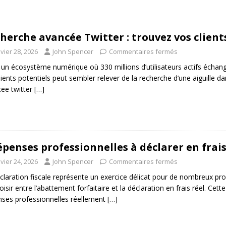
herche avancée Twitter : trouvez vos client
vier 28, 2026
John Spencer
Commentaires fermés
un écosystème numérique où 330 millions d’utilisateurs actifs échang
lients potentiels peut sembler relever de la recherche d’une aiguille d
ee twitter
[…]
épenses professionnelles à déclarer en frais
vier 24, 2026
John Spencer
Commentaires fermés
claration fiscale représente un exercice délicat pour de nombreux profe
oisir entre l’abattement forfaitaire et la déclaration en frais réel. Cet
ses professionnelles réellement
[…]